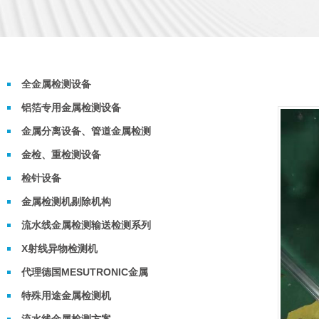
产品展示
产品分类
全金属检测设备
铝箔专用金属检测设备
金属分离设备、管道金属检测
机
金检、重检测设备
检针设备
金属检测机剔除机构
流水线金属检测输送检测系列
X射线异物检测机
代理德国MESUTRONIC金属
检测机
特殊用途金属检测机
流水线金属检测方案