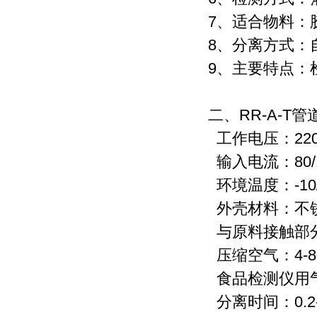
7、适合物料：
8、分离方式：
9、主要特点：
二、RR-A-T
工作电压：220伏
输入电流：80/
环境温度：-10/
外壳材料：不
与原料接触部分
压缩空气：4-8
食品检测仪用气
分离时间：0.2